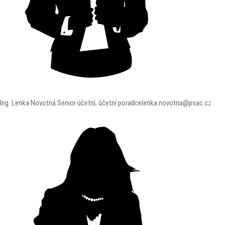
Ing. Lenka Novotná
Senior účetní, účetní poradce
lenka.novotna@psac.cz