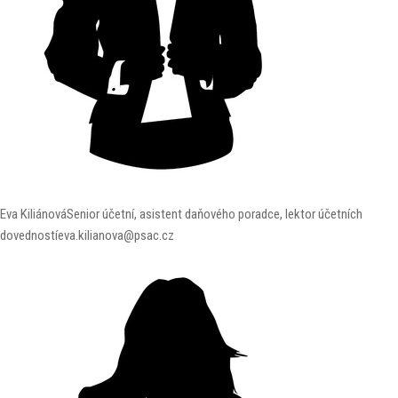
Eva Kiliánová
Senior účetní, asistent daňového poradce, lektor účetních
dovedností
eva.kilianova@psac.cz