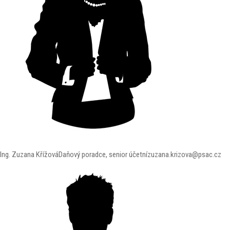
Ing. Zuzana Křížová
Daňový poradce, senior účetní
zuzana.krizova@psac.cz