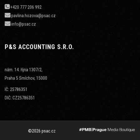
+420 777 206 992
pavlina.hozova@psac.cz
info@psac.cz
P&S ACCOUNTING S.R.O.
nám. 14. října 1307/2,
Praha 5 Smíchov, 15000
IČ: 25786351
DIČ: CZ25786351
©2026 psac.cz